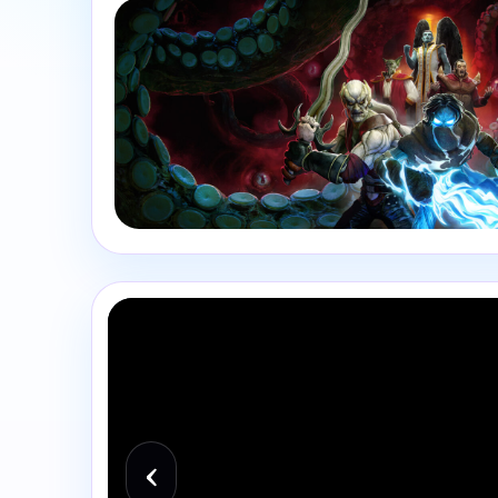
JEUX VIDÉO
Legacy of Kain: Defiance Remastered
‹