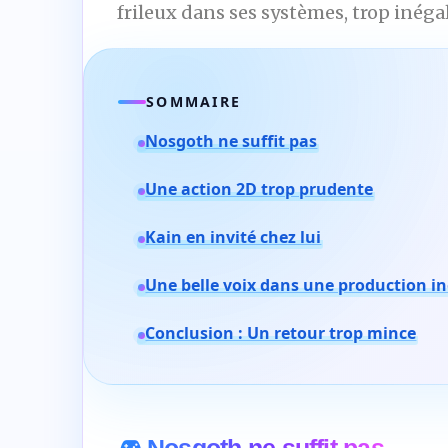
frileux dans ses systèmes, trop inéga
SOMMAIRE
Nosgoth ne suffit pas
Une action 2D trop prudente
Kain en invité chez lui
Une belle voix dans une production i
Conclusion : Un retour trop mince