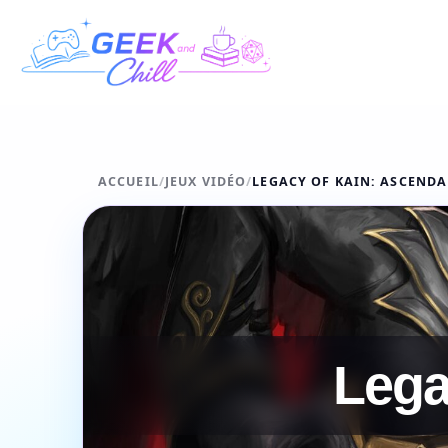
Aller au contenu
ACCUEIL
/
JEUX VIDÉO
/
LEGACY OF KAIN: ASCEND
Lega