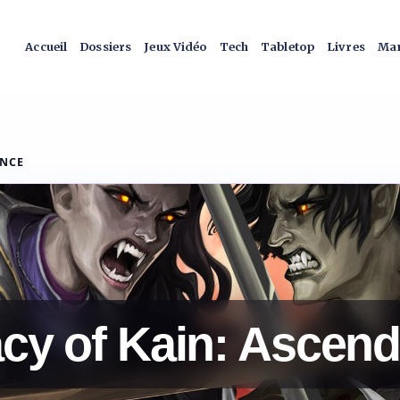
Accueil
Dossiers
Jeux Vidéo
Tech
Tabletop
Livres
Man
ANCE
cy of Kain: Ascen