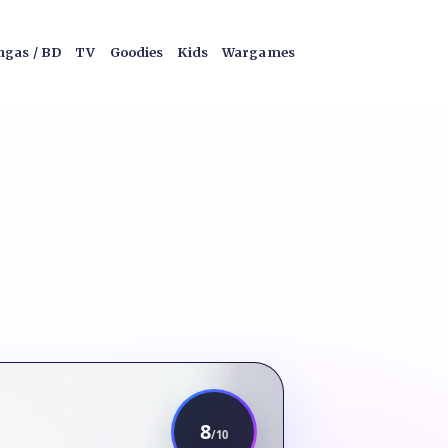
gas / BD
TV
Goodies
Kids
Wargames
8
/10