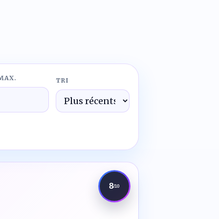
MAX.
TRI
8
/10