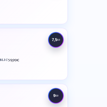
7,5
/10
UBLIC
59,99€
9
/10