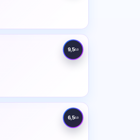
9,5
/10
6,5
/10