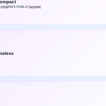
ompact
É
USB
PRIX PUBLIC
149,99€
reless