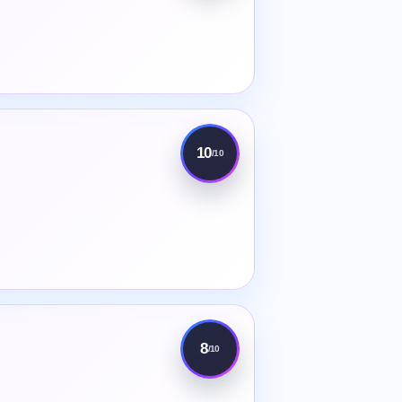
10
/10
8
/10