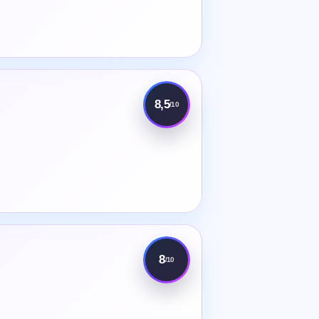
8,5
/10
8
/10