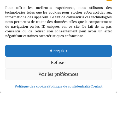
d’ennemi. Le
Pour offrir les meilleures expériences, nous utilisons des
technologies telles que les cookies pour stocker et/ou accéder aux
véritable combat
informations des appareils. Le fait de consentir à ces technologies
nous permettra de traiter des données telles que le comportement
est contre le
de navigation ou les ID uniques sur ce site. Le fait de ne pas
doute, la peur et
consentir ou de retirer son consentement peut avoir un effet
négatif sur certaines caractéristiques et fonctions.
le désespoir."
Accepter
Voir l auteur
»
Refuser
Voir les préférences
Politique des cookies
Politique de confidentialité
Contact