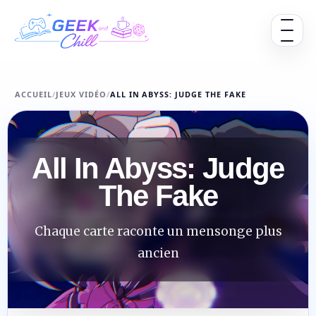
Aller au contenu
Ouvrir 
ACCUEIL
/
JEUX VIDÉO
/
ALL IN ABYSS: JUDGE THE FAKE
All In Abyss: Judge
The Fake
Chaque carte raconte un mensonge plus
ancien