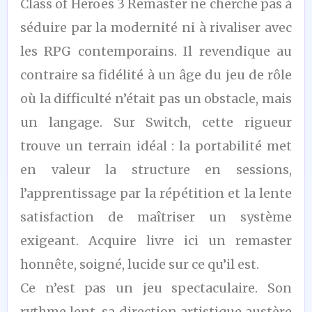
Class of Heroes 3 Remaster ne cherche pas à
/10
séduire par la modernité ni à rivaliser avec
les RPG contemporains. Il revendique au
contraire sa fidélité à un âge du jeu de rôle
où la difficulté n’était pas un obstacle, mais
un langage. Sur Switch, cette rigueur
trouve un terrain idéal : la portabilité met
en valeur la structure en sessions,
l’apprentissage par la répétition et la lente
satisfaction de maîtriser un système
exigeant. Acquire livre ici un remaster
honnête, soigné, lucide sur ce qu’il est.
Ce n’est pas un jeu spectaculaire. Son
rythme lent, sa direction artistique austère