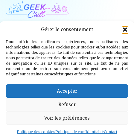
Geek and Chill
Gérer le consentement
Pour offrir les meilleures expériences, nous utilisons des
Jeux Vidéo
Tech
Tabletop
Livres
technologies telles que les cookies pour stocker et/ou accéder aux
informations des appareils. Le fait de consentir à ces technologies
Mangas / BD
TV
Goodies
Kids
nous permettra de traiter des données telles que le comportement
de navigation ou les ID uniques sur ce site. Le fait de ne pas
consentir ou de retirer son consentement peut avoir un effet
Wargames
négatif sur certaines caractéristiques et fonctions.
© 2026 Geek and Chill
info@geekandchill.com
Accepter
Refuser
Voir les préférences
Mentions légales
Confidentialité
Cookies
Contact
À propos
Politique des cookies
Politique de confidentialité
Contact