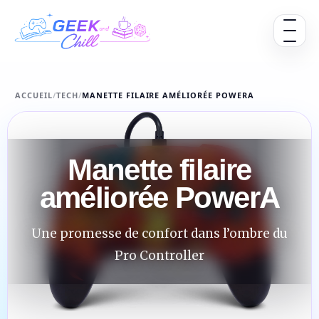
Aller au contenu
Ouvrir 
ACCUEIL
/
TECH
/
MANETTE FILAIRE AMÉLIORÉE POWERA
Manette filaire
améliorée PowerA
Une promesse de confort dans l’ombre du
Pro Controller