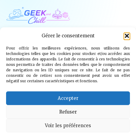
Geek and Chill
Gérer le consentement
Pour offrir les meilleures expériences, nous utilisons des
Jeux Vidéo
Tech
Tabletop
Livres
technologies telles que les cookies pour stocker et/ou accéder aux
informations des appareils. Le fait de consentir à ces technologies
Mangas / BD
TV
Goodies
Kids
nous permettra de traiter des données telles que le comportement
de navigation ou les ID uniques sur ce site. Le fait de ne pas
consentir ou de retirer son consentement peut avoir un effet
Wargames
négatif sur certaines caractéristiques et fonctions.
© 2026 Geek and Chill
info@geekandchill.com
Accepter
Refuser
Voir les préférences
Mentions légales
Confidentialité
Cookies