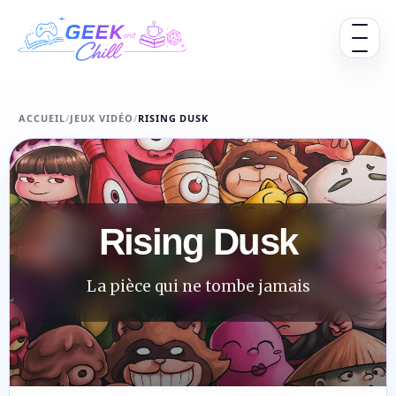
Aller au contenu
Ouvrir 
ACCUEIL
/
JEUX VIDÉO
/
RISING DUSK
Rising Dusk
La pièce qui ne tombe jamais