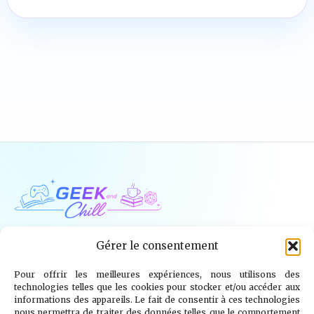
Geek and Chill
Gérer le consentement
Pour offrir les meilleures expériences, nous utilisons des
Jeux Vidéo
Tech
Tabletop
Livres
technologies telles que les cookies pour stocker et/ou accéder aux
informations des appareils. Le fait de consentir à ces technologies
Mangas / BD
TV
Goodies
Kids
nous permettra de traiter des données telles que le comportement