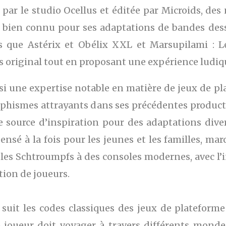
par le studio Ocellus et éditée par Microids, de
st bien connu pour ses adaptations de bandes dess
les que Astérix et Obélix XXL et Marsupilami : 
ers original tout en proposant une expérience ludiq
ssi une expertise notable en matière de jeux de pl
phismes attrayants dans ses précédentes producti
 source d’inspiration pour des adaptations diverse
pensé à la fois pour les jeunes et les familles, m
 les Schtroumpfs à des consoles modernes, avec l’
tion de joueurs.
uit les codes classiques des jeux de plateforme
e joueur doit voyager à travers différents mondes