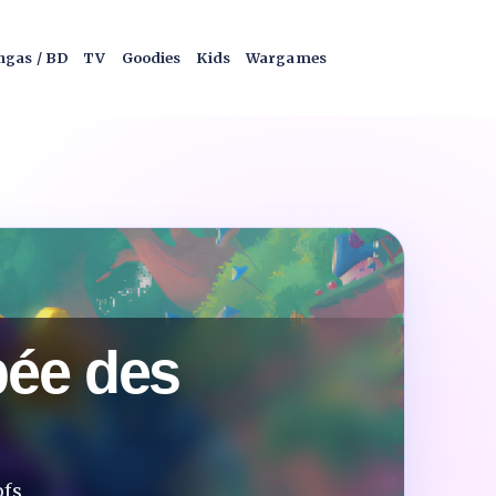
gas / BD
TV
Goodies
Kids
Wargames
pée des
pfs