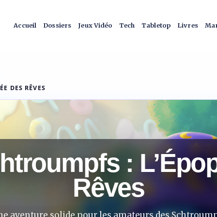
Accueil
Dossiers
Jeux Vidéo
Tech
Tabletop
Livres
Man
ÉE DES RÊVES
htroumpfs : L’Épo
Rêves
e aventure solide pour les amateurs des Schtroum