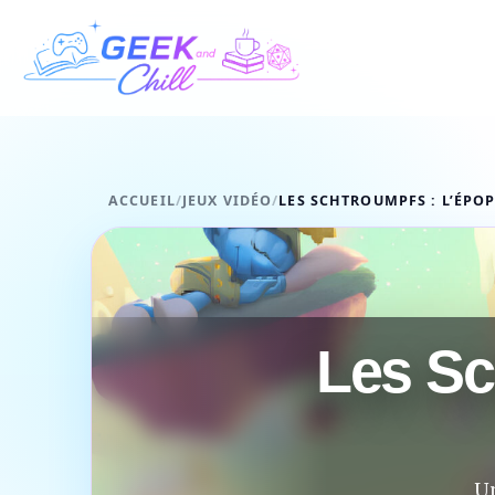
Aller au contenu
ACCUEIL
/
JEUX VIDÉO
/
LES SCHTROUMPFS : L’ÉPOP
Les Sc
Un