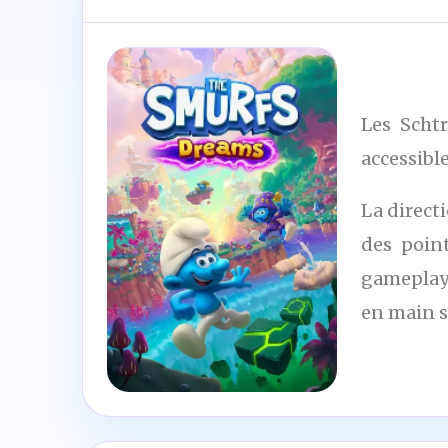
Les Scht
accessible
La direct
des point
gameplay 
en main s
7