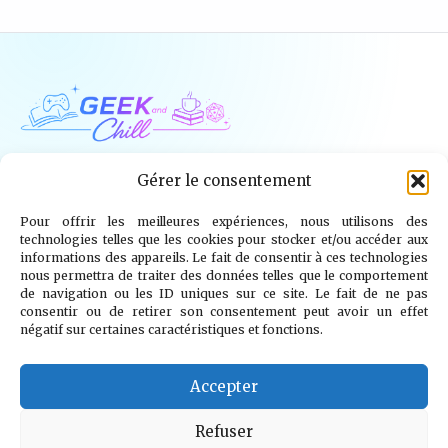
Geek and Chill
Gérer le consentement
Pour offrir les meilleures expériences, nous utilisons des
Jeux Vidéo
Tech
Tabletop
Livres
technologies telles que les cookies pour stocker et/ou accéder aux
informations des appareils. Le fait de consentir à ces technologies
Mangas / BD
TV
Goodies
Kids
nous permettra de traiter des données telles que le comportement
de navigation ou les ID uniques sur ce site. Le fait de ne pas
consentir ou de retirer son consentement peut avoir un effet
Wargames
négatif sur certaines caractéristiques et fonctions.
© 2026 Geek and Chill
info@geekandchill.com
Accepter
Refuser