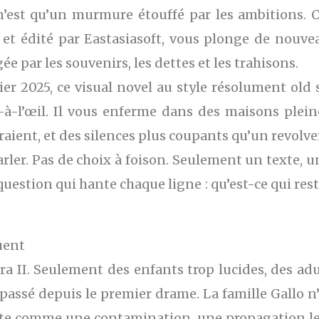
’est qu’un murmure étouffé par les ambitions. C
t édité par Eastasiasoft, vous plonge de nouvea
e par les souvenirs, les dettes et les trahisons.
ier 2025, ce visual novel au style résolument old
e-à-l’œil. Il vous enferme dans des maisons plei
aient, et des silences plus coupants qu’un revolve
rler. Pas de choix à foison. Seulement un texte, u
estion qui hante chaque ligne : qu’est-ce qui res
tuent
ra II. Seulement des enfants trop lucides, des adu
passé depuis le premier drame. La famille Gallo n’a
onte comme une contamination, une propagation len