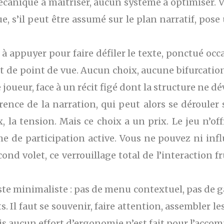
écanique à maîtriser, aucun système à optimiser. Vo
ique, s’il peut être assumé sur le plan narratif, po
 appuyer pour faire défiler le texte, ponctué oc
 de point de vue. Aucun choix, aucune bifurcation
 joueur, face à un récit figé dont la structure ne dé
hérence de la narration, qui peut alors se déroule
, la tension. Mais ce choix a un prix. Le jeu n’off
e participation active. Vous ne pouvez ni influe
cond volet, ce verrouillage total de l’interaction 
reste minimaliste : pas de menu contextuel, pas de 
. Il faut se souvenir, faire attention, assembler 
s aucun effort d’ergonomie n’est fait pour l’acco