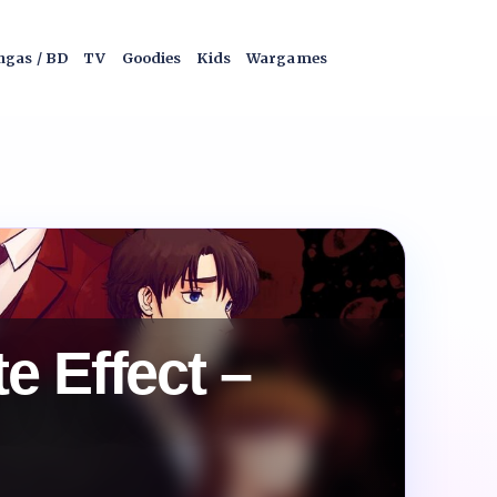
gas / BD
TV
Goodies
Kids
Wargames
e Effect –