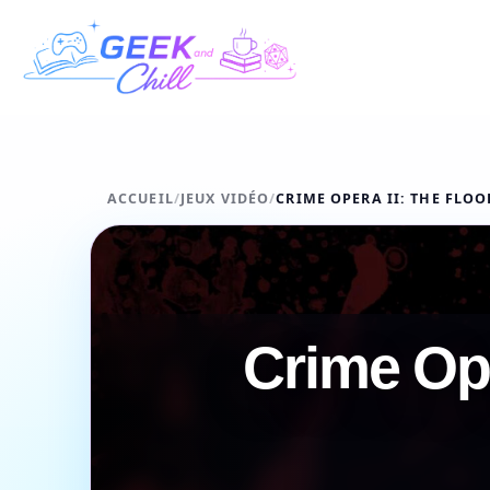
Aller au contenu
ACCUEIL
/
JEUX VIDÉO
/
CRIME OPERA II: THE FLOO
Crime Ope