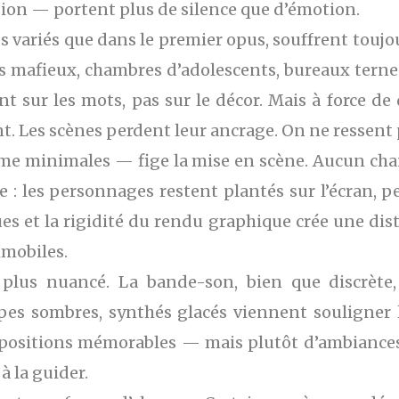
ion — portent plus de silence que d’émotion.
us variés que dans le premier opus, souffrent tou
ns mafieux, chambres d’adolescents, bureaux tern
t sur les mots, pas sur le décor. Mais à force de dé
t. Les scènes perdent leur ancrage. On ne ressent p
ême minimales — fige la mise en scène. Aucun ch
 les personnages restent plantés sur l’écran, peu
ues et la rigidité du rendu graphique crée une di
mmobiles.
t plus nuancé. La bande-son, bien que discrète
pes sombres, synthés glacés viennent souligner 
ositions mémorables — mais plutôt d’ambiances, d
à la guider.