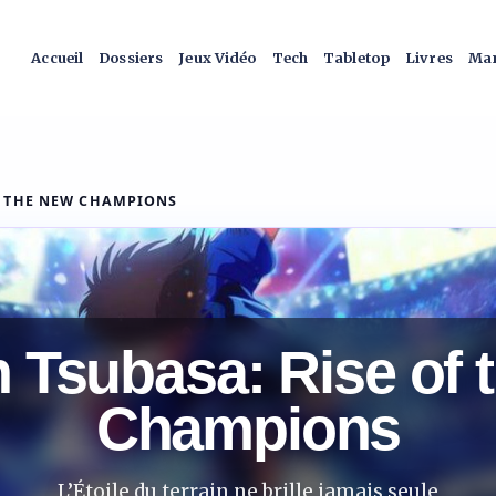
Accueil
Dossiers
Jeux Vidéo
Tech
Tabletop
Livres
Man
F THE NEW CHAMPIONS
n Tsubasa: Rise of 
Champions
L’Étoile du terrain ne brille jamais seule