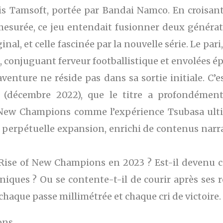
is Tamsoft, portée par Bandai Namco. En croisant
esurée, ce jeu entendait fusionner deux généra
nal, et celle fascinée par la nouvelle série. Le par
, conjuguant ferveur footballistique et envolées ép
aventure ne réside pas dans sa sortie initiale. C
.46 (décembre 2022), que le titre a profondéme
 New Champions comme l’expérience Tsubasa ultim
erpétuelle expansion, enrichi de contenus narrat
 Rise of New Champions en 2023 ? Est-il devenu ce
niques ? Ou se contente-t-il de courir après ses 
haque passe millimétrée et chaque cri de victoire.
ons