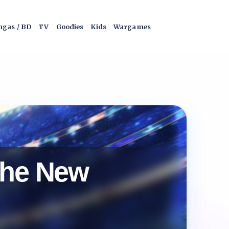
gas / BD
TV
Goodies
Kids
Wargames
the New