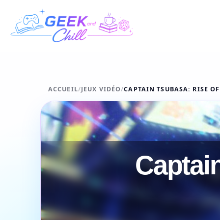
Aller au contenu
ACCUEIL
/
JEUX VIDÉO
/
CAPTAIN TSUBASA: RISE O
Captai