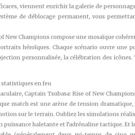
caces, viennent enrichir la galerie de personnage
 système de déblocage permanent, vous permettan
Rise of New Champions compose une mosaïque cohére
portraits héroïques. Chaque scénario ouvre une po
projection personnalisée, la célébration des icôn
statistiques en feu
ctaculaire, Captain Tsubasa: Rise of New Champio
haque match est une arène de tension dramatique, 
otion sur le terrain. Oubliez les simulations réal
 puissance haletante et l’adrénaline tactique. Et l
rable (généralement deux mi-temps de cinq mi