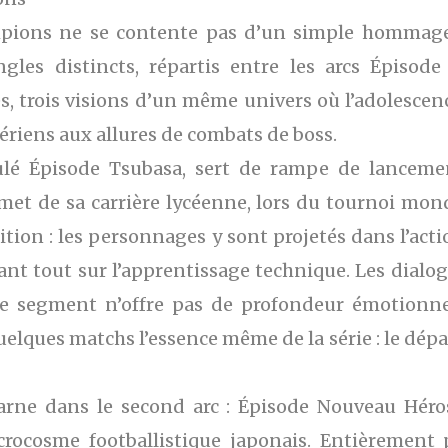
ions ne se contente pas d’un simple hommage à 
ngles distincts, répartis entre les arcs Épisod
es, trois visions d’un même univers où l’adolescen
aériens aux allures de combats de boss.
lé Épisode Tsubasa, sert de rampe de lancemen
t de sa carrière lycéenne, lors du tournoi mond
ition : les personnages y sont projetés dans l’act
nt tout sur l’apprentissage technique. Les dialogu
 Ce segment n’offre pas de profondeur émotionnel
elques matchs l’essence même de la série : le dépa
carne dans le second arc : Épisode Nouveau Héros
rocosme footballistique japonais. Entièrement p