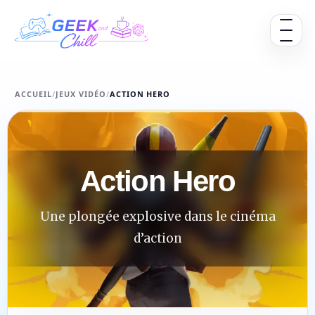
Aller au contenu
Ouvrir 
ACCUEIL
/
JEUX VIDÉO
/
ACTION HERO
Action Hero
Une plongée explosive dans le cinéma
d’action