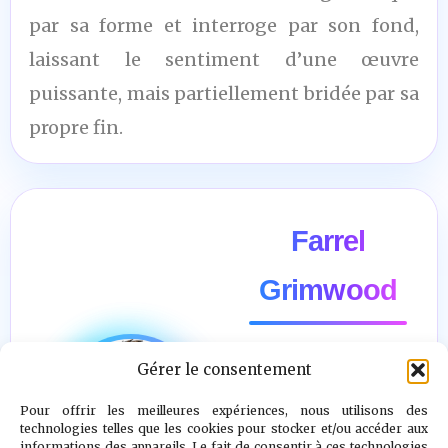
par sa forme et interroge par son fond,
laissant le sentiment d’une œuvre
puissante, mais partiellement bridée par sa
propre fin.
Farrel
Grimwood
Gérer le consentement
"Il n’y a pas
d’ennemi. Le
Pour offrir les meilleures expériences, nous utilisons des
technologies telles que les cookies pour stocker et/ou accéder aux
véritable combat
informations des appareils. Le fait de consentir à ces technologies