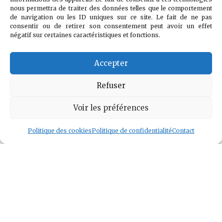
nous permettra de traiter des données telles que le comportement
est contre le
de navigation ou les ID uniques sur ce site. Le fait de ne pas
doute, la peur et
consentir ou de retirer son consentement peut avoir un effet
négatif sur certaines caractéristiques et fonctions.
le désespoir."
Accepter
Voir l auteur
»
Refuser
Voir les préférences
Politique des cookies
Politique de confidentialité
Contact