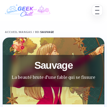
Aller au contenu
Ouvrir 
ACCUEIL
/
MANGAS / BD
/
SAUVAGE
Sauvage
La beauté brute d’une fable qui se fissure