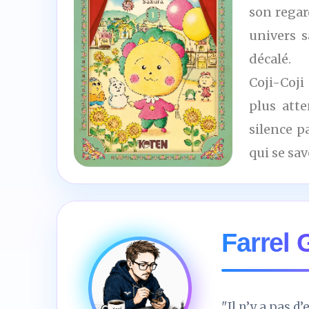
son regar
univers 
décalé.
Coji-Coji
plus atte
silence p
qui se sav
8
/10
Farrel
"Il n’y a pas d