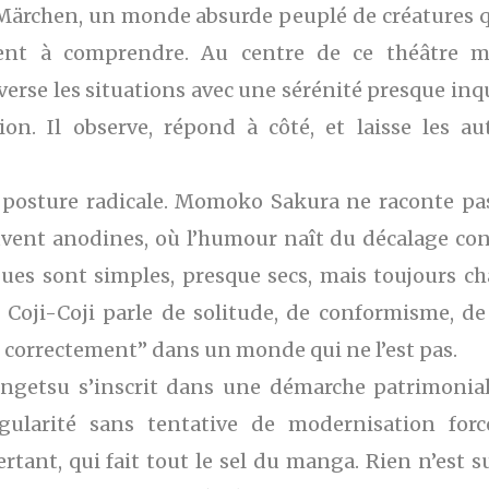
e Märchen, un monde absurde peuplé de créatures q
nt à comprendre. Au centre de ce théâtre mi
erse les situations avec une sérénité presque inqu
on. Il observe, répond à côté, et laisse les au
posture radicale. Momoko Sakura ne raconte pas 
vent anodines, où l’humour naît du décalage cons
gues sont simples, presque secs, mais toujours ch
 Coji-Coji parle de solitude, de conformisme, de
correctement” dans un monde qui ne l’est pas.
angetsu s’inscrit dans une démarche patrimoniale
gularité sans tentative de modernisation forc
tant, qui fait tout le sel du manga. Rien n’est su