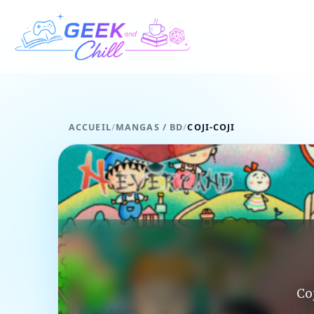
Aller au contenu
ACCUEIL
/
MANGAS / BD
/
COJI-COJI
Coj