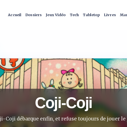
Accueil
Dossiers
Jeux Vidéo
Tech
Tabletop
Livres
Man
Coji-Coji
i-Coji débarque enfin, et refuse toujours de jouer le