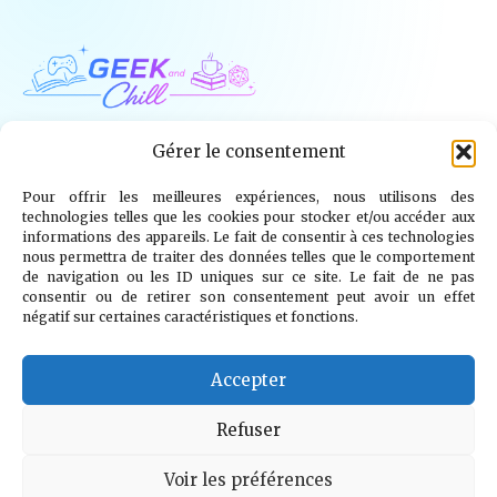
Geek and Chill
Gérer le consentement
Pour offrir les meilleures expériences, nous utilisons des
Jeux Vidéo
Tech
Tabletop
Livres
technologies telles que les cookies pour stocker et/ou accéder aux
informations des appareils. Le fait de consentir à ces technologies
Mangas / BD
TV
Goodies
Kids
nous permettra de traiter des données telles que le comportement
de navigation ou les ID uniques sur ce site. Le fait de ne pas
consentir ou de retirer son consentement peut avoir un effet
Wargames
négatif sur certaines caractéristiques et fonctions.
© 2026 Geek and Chill
info@geekandchill.com
Accepter
Refuser
Voir les préférences