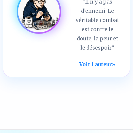
"Il n’y a pas
d’ennemi. Le
véritable combat
est contre le
doute, la peur et
le désespoir."
Voir l auteur
»