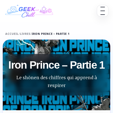
Aller au contenu
Ouvrir 
ACCUEIL
/
LIVRES
/
IRON PRINCE – PARTIE 1
Iron Prince – Partie 1
Le shōnen des chiffres qui apprend à
respirer