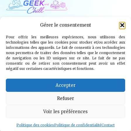
Geek and Chill
Gérer le consentement
Pour offrir les meilleures expériences, nous utilisons des
Jeux Vidéo
Tech
Tabletop
Livres
technologies telles que les cookies pour stocker et/ou accéder aux
informations des appareils. Le fait de consentir à ces technologies
Mangas / BD
TV
Goodies
Kids
nous permettra de traiter des données telles que le comportement
de navigation ou les ID uniques sur ce site. Le fait de ne pas
consentir ou de retirer son consentement peut avoir un effet
Wargames
négatif sur certaines caractéristiques et fonctions.
© 2026 Geek and Chill
info@geekandchill.com
Accepter
Refuser
Voir les préférences
Mentions légales
Confidentialité
Cookies
Contact
À propos
Politique des cookies
Politique de confidentialité
Contact