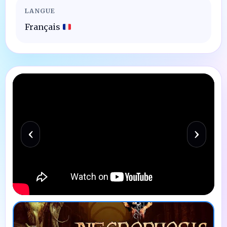
LANGUE
Français
‹
›