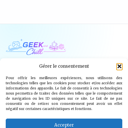
Geek and Chill
Gérer le consentement
Pour offrir les meilleures expériences, nous utilisons des
Jeux Vidéo
Tech
Tabletop
Livres
technologies telles que les cookies pour stocker et/ou accéder aux
informations des appareils. Le fait de consentir à ces technologies
Mangas / BD
TV
Goodies
Kids
nous permettra de traiter des données telles que le comportement
de navigation ou les ID uniques sur ce site. Le fait de ne pas
consentir ou de retirer son consentement peut avoir un effet
Wargames
négatif sur certaines caractéristiques et fonctions.
© 2026 Geek and Chill
info@geekandchill.com
Accepter