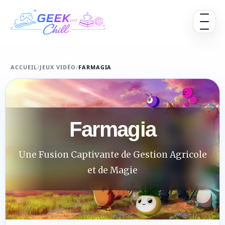
Aller au contenu
Ouvrir 
ACCUEIL
/
JEUX VIDÉO
/
FARMAGIA
Farmagia
Une Fusion Captivante de Gestion Agricole
et de Magie