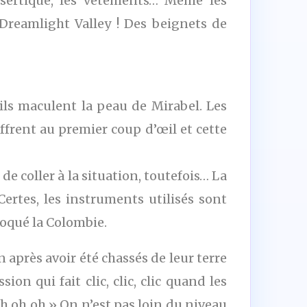
ésertique, les vêtements… Même les
 Dreamlight Valley ! Des beignets de
ls maculent la peau de Mirabel. Les
ffrent au premier coup d’œil et cette
 coller à la situation, toutefois… La
 Certes, les instruments utilisés sont
voqué la Colombie.
n après avoir été chassés de leur terre
on qui fait clic, clic, clic quand les
h oh oh » On n’est pas loin du niveau