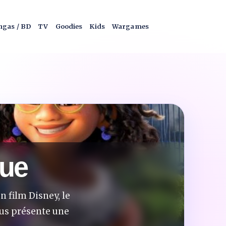
gas / BD
TV
Goodies
Kids
Wargames
que
 film Disney, le
us présente une