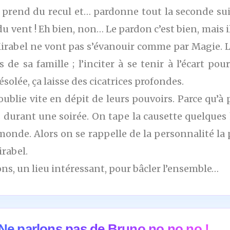
rend du recul et… pardonne tout la seconde suiva
u vent ! Eh bien, non… Le pardon c’est bien, mais 
 Mirabel ne vont pas s’évanouir comme par Magie.
 sa famille ; l’inciter à se tenir à l’écart pour l
olée, ça laisse des cicatrices profondes.
lie vite en dépit de leurs pouvoirs. Parce qu’à p
és durant une soirée. On tape la causette quelques 
monde. Alors on se rappelle de la personnalité la 
irabel.
ns, un lieu intéressant, pour bâcler l’ensemble…
Ne parlons pas de Bruno no no no !