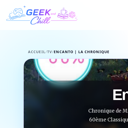
Aller au contenu
ACCUEIL
/
TV
/
ENCANTO | LA CHRONIQUE
En
Chronique de Mi
60ème Classiqu