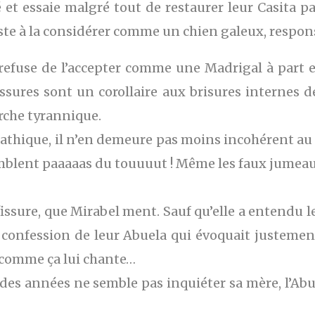
et essaie malgré tout de restaurer leur Casita p
iste à la considérer comme un chien galeux, respon
efuse de l’accepter comme une Madrigal à part e
fissures sont un corollaire aux brisures internes d
rche tyrannique.
hique, il n’en demeure pas moins incohérent au
emblent paaaaas du touuuut ! Même les faux jumeau
ssure, que Mirabel ment. Sauf qu’elle a entendu le 
 la confession de leur Abuela qui évoquait justem
t comme ça lui chante…
années ne semble pas inquiéter sa mère, l’Abuela