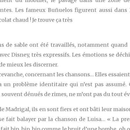
ement du mobilier, le pavage dans une zone d
santes. Les fameux Buñuelos figurent aussi dans
at chaud ! Je trouve ça très
 de sable ont été travaillés, notamment quand i
c Disney, très expressifs. Les émotions se déchi
e mieux les discerner.
anche, concernant les chansons… Elles essaient de
 y a un problème identitaire qui n’est pas assumé.
en souvent dénués de rimes, ne m’ont pas du tout é
 Madrigal, ils en sont fiers et ont bâti leur maiso
e fait balayer par la chanson de Luisa… « La pressi
fait bip, bip, bip comme le bruit d’une bombe, oh o