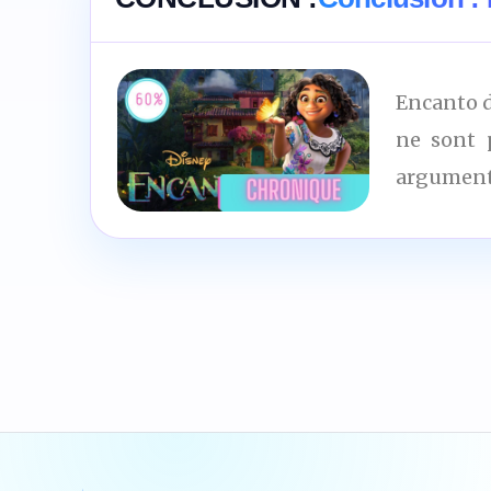
Encanto d
ne sont 
argument
6
/10