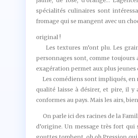
jaune, de rose, d’orange… L’agenc
spécialités culinaires sont intéres
fromage qui se mangent avec un chocol
original !
Les textures m’ont plu. Les grains
personnages sont, comme toujours ave
exagération permet aux plus jeunes d
Les comédiens sont impliqués, en rev
qualité laisse à désirer, et pire, il
conformes au pays. Mais les airs, bi
On parle ici des racines de la Famille
d’origine. Un message très fort qui s
gouttes tombent, oh oh Pression qui 