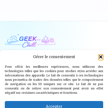
Geek and Chill
Gérer le consentement
Pour offrir les meilleures expériences, nous utilisons des
Jeux Vidéo
Tech
Tabletop
Livres
technologies telles que les cookies pour stocker et/ou accéder aux
informations des appareils. Le fait de consentir à ces technologies
Mangas / BD
TV
Goodies
Kids
nous permettra de traiter des données telles que le comportement
de navigation ou les ID uniques sur ce site. Le fait de ne pas
consentir ou de retirer son consentement peut avoir un effet
Wargames
négatif sur certaines caractéristiques et fonctions.
© 2026 Geek and Chill
info@geekandchill.com
Accepter