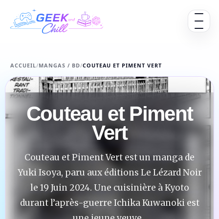
Aller au contenu
Ouvrir 
ACCUEIL
/
MANGAS / BD
/
COUTEAU ET PIMENT VERT
Couteau et Piment
Vert
Couteau et Piment Vert est un manga de
Yuki Isoya, paru aux éditions Le Lézard Noir
le 19 Juin 2024. Une cuisinière à Kyoto
durant l’après-guerre Ichika Kuwanoki est
une jeune veuve...