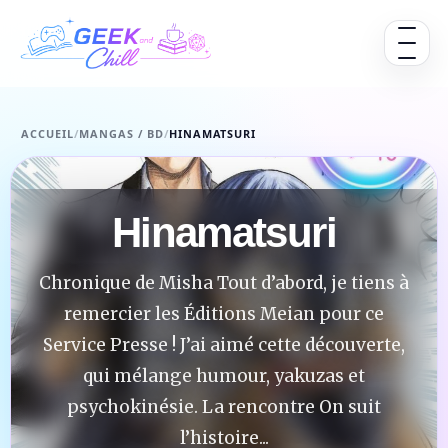
Aller au contenu
Ouvrir 
ACCUEIL
/
MANGAS / BD
/
HINAMATSURI
Hinamatsuri
Chronique de Misha Tout d’abord, je tiens à
remercier les Éditions Meian pour ce
Service Presse ! J’ai aimé cette découverte,
qui mélange humour, yakuzas et
psychokinésie. La rencontre On suit
l’histoire...