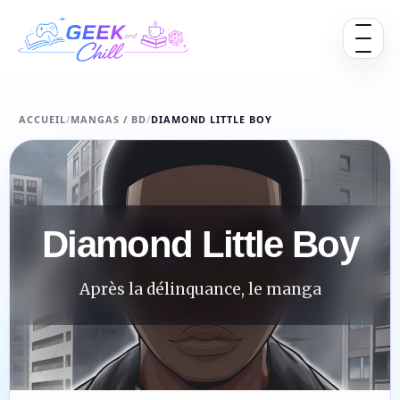
Aller au contenu
Ouvrir 
ACCUEIL
/
MANGAS / BD
/
DIAMOND LITTLE BOY
Diamond Little Boy
Après la délinquance, le manga