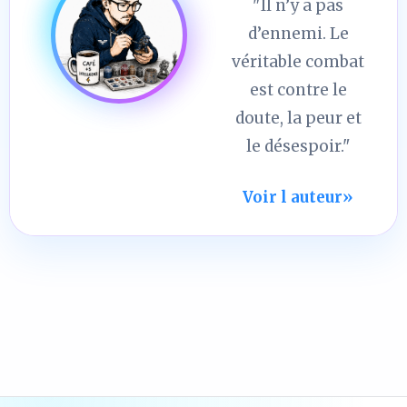
"Il n’y a pas
d’ennemi. Le
véritable combat
est contre le
doute, la peur et
le désespoir."
Voir l auteur
»