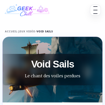
Aller au contenu
Ouvrir 
ACCUEIL
/
JEUX VIDÉO
/
VOID SAILS
Void Sails
Le chant des voiles perdues