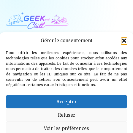
Geek and Chill
Gérer le consentement
Pour offrir les meilleures expériences, nous utilisons des
Jeux Vidéo
Tech
Tabletop
Livres
technologies telles que les cookies pour stocker et/ou accéder aux
informations des appareils. Le fait de consentir à ces technologies
Mangas / BD
TV
Goodies
Kids
nous permettra de traiter des données telles que le comportement
de navigation ou les ID uniques sur ce site. Le fait de ne pas
consentir ou de retirer son consentement peut avoir un effet
Wargames
négatif sur certaines caractéristiques et fonctions.
© 2026 Geek and Chill
info@geekandchill.com
Accepter
Refuser
Voir les préférences