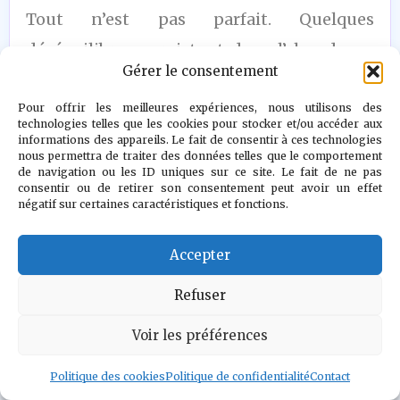
Tout n’est pas parfait. Quelques
déséquilibres persistent dans l’abondance
Gérer le consentement
du loot, certains dialogues s’égarent encore
dans la caricature, et la surabondance
Pour offrir les meilleures expériences, nous utilisons des
technologies telles que les cookies pour stocker et/ou accéder aux
d’effets visuels peut brouiller l’action. Mais
informations des appareils. Le fait de consentir à ces technologies
nous permettra de traiter des données telles que le comportement
ces défauts ne pèsent pas lourd face à
de navigation ou les ID uniques sur ce site. Le fait de ne pas
consentir ou de retirer son consentement peut avoir un effet
l’énergie brute de l’ensemble, à la fluidité
négatif sur certaines caractéristiques et fonctions.
technique, à la générosité du contenu et à
Accepter
l’ivresse du chaos. Borderlands 4 n’est pas
une simple suite : c’est une renaissance.
Refuser
Voir les préférences
Politique des cookies
Politique de confidentialité
Contact