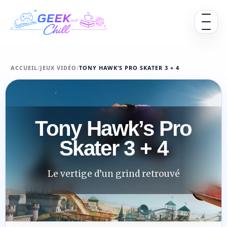
Aller au contenu
Ouvrir 
ACCUEIL
/
JEUX VIDÉO
/
TONY HAWK’S PRO SKATER 3 + 4
Tony Hawk’s Pro
Skater 3 + 4
Le vertige d’un grind retrouvé