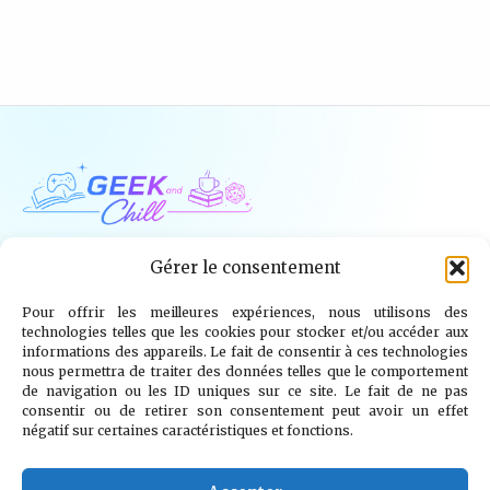
Geek and Chill
Gérer le consentement
Pour offrir les meilleures expériences, nous utilisons des
Jeux Vidéo
Tech
Tabletop
Livres
technologies telles que les cookies pour stocker et/ou accéder aux
informations des appareils. Le fait de consentir à ces technologies
Mangas / BD
TV
Goodies
Kids
nous permettra de traiter des données telles que le comportement
de navigation ou les ID uniques sur ce site. Le fait de ne pas
consentir ou de retirer son consentement peut avoir un effet
Wargames
négatif sur certaines caractéristiques et fonctions.
© 2026 Geek and Chill
info@geekandchill.com