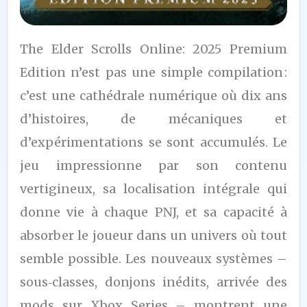
8,5
The Elder Scrolls Online: 2025 Premium
/10
Edition n’est pas une simple compilation :
c’est une cathédrale numérique où dix ans
d’histoires, de mécaniques et
d’expérimentations se sont accumulés. Le
jeu impressionne par son contenu
vertigineux, sa localisation intégrale qui
donne vie à chaque PNJ, et sa capacité à
absorber le joueur dans un univers où tout
semble possible. Les nouveaux systèmes –
sous‑classes, donjons inédits, arrivée des
mods sur Xbox Series – montrent une