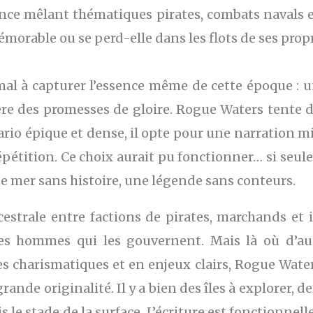
nce mêlant thématiques pirates, combats navals e
émorable ou se perd-elle dans les flots de ses prop
al à capturer l’essence même de cette époque : une
ère des promesses de gloire. Rogue Waters tente 
rio épique et dense, il opte pour une narration mi
épétition. Ce choix aurait pu fonctionner… si seul
e mer sans histoire, une légende sans conteurs.
ncestrale entre factions de pirates, marchands e
es hommes qui les gouvernent. Mais là où d’aut
es charismatiques et en enjeux clairs, Rogue Wate
nde originalité. Il y a bien des îles à explorer, d
 le stade de la surface. L’écriture est fonctionnel