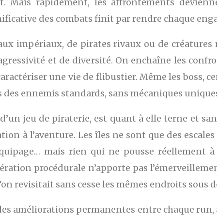
t. Mais rapidement, les affrontements devienne
gnificative des combats finit par rendre chaque en
eaux impériaux, de pirates rivaux ou de créature
ressivité et de diversité. On enchaîne les confro
ractériser une vie de flibustier. Même les boss, ce
tes des ennemis standards, sans mécaniques uniq
’un jeu de piraterie, est quant à elle terne et san
tion à l’aventure. Les îles ne sont que des escales 
équipage… mais rien qui ne pousse réellement à
nération procédurale n’apporte pas l’émerveillement
’on revisitait sans cesse les mêmes endroits sous 
 des améliorations permanentes entre chaque run, 