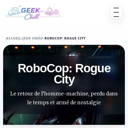
Aller au contenu
Ouvrir 
ACCUEIL
/
JEUX VIDÉO
/
ROBOCOP: ROGUE CITY
RoboCop: Rogue
City
Le retour de l’homme-machine, perdu dans
le temps et armé de nostalgie