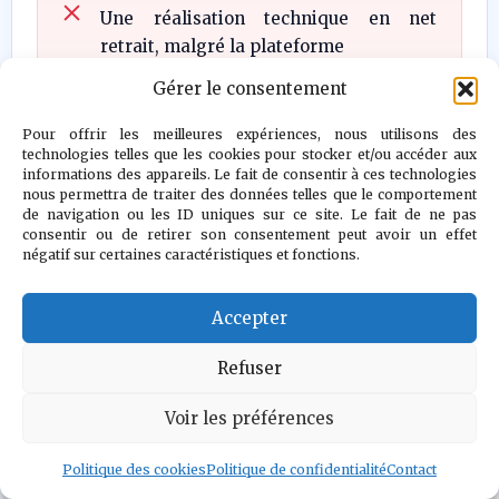
Une réalisation technique en net
retrait, malgré la plateforme
Une inertie de gameplay qui rebutera
Gérer le consentement
les amateurs de FPS classiques
Pour offrir les meilleures expériences, nous utilisons des
Une absence de tutoriel narratif pour
technologies telles que les cookies pour stocker et/ou accéder aux
informations des appareils. Le fait de consentir à ces technologies
les néophytes de la licence
nous permettra de traiter des données telles que le comportement
de navigation ou les ID uniques sur ce site. Le fait de ne pas
Une structure de mission rigide, aux
consentir ou de retirer son consentement peut avoir un effet
zones non revisitées
négatif sur certaines caractéristiques et fonctions.
Un manque de système de moralité
Accepter
plus poussé dans la résolution des
missions
Refuser
Voir les préférences
Politique des cookies
Politique de confidentialité
Contact