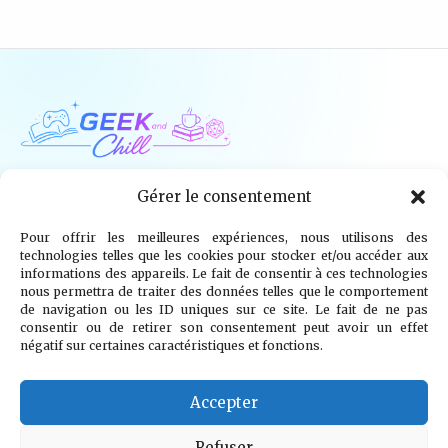
Geek and Chill
Gérer le consentement
Pour offrir les meilleures expériences, nous utilisons des
Jeux Vidéo
Tech
Tabletop
Livres
technologies telles que les cookies pour stocker et/ou accéder aux
informations des appareils. Le fait de consentir à ces technologies
Mangas / BD
TV
Goodies
Kids
nous permettra de traiter des données telles que le comportement
de navigation ou les ID uniques sur ce site. Le fait de ne pas
consentir ou de retirer son consentement peut avoir un effet
Wargames
négatif sur certaines caractéristiques et fonctions.
© 2026 Geek and Chill
info@geekandchill.com
Accepter
Refuser