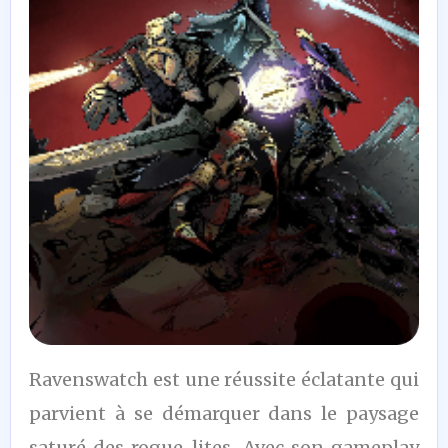
8,5
Ravenswatch est une réussite éclatante qui
/10
parvient à se démarquer dans le paysage
saturé des rogue-lites. Avec son gameplay