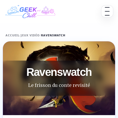
Aller au contenu
Ouvrir 
ACCUEIL
/
JEUX VIDÉO
/
RAVENSWATCH
Ravenswatch
Le frisson du conte revisité