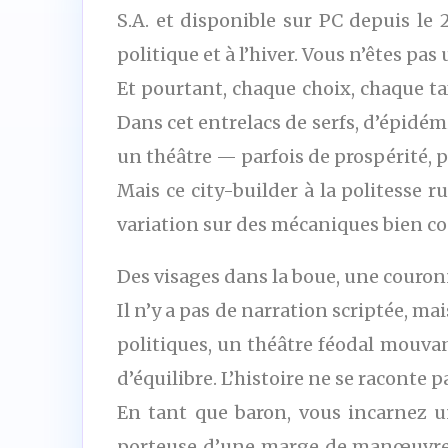
S.A. et disponible sur PC depuis le 
politique et à l’hiver. Vous n’êtes p
Et pourtant, chaque choix, chaque t
Dans cet entrelacs de serfs, d’épidé
un théâtre — parfois de prospérité, p
Mais ce city-builder à la politesse 
variation sur des mécaniques bien con
Des visages dans la boue, une couro
Il n’y a pas de narration scriptée, ma
politiques, un théâtre féodal mouva
d’équilibre. L’histoire ne se raconte p
En tant que baron, vous incarnez une
porteuse d’une marge de manœuvre rée