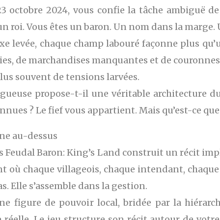
23 octobre 2024, vous confie la tâche ambiguë de 
as un roi. Vous êtes un baron. Un nom dans la marge.
axe levée, chaque champ labouré façonne plus qu
mies, de marchandises manquantes et de couronnes
lus souvent de tensions larvées.
rugueuse propose-t-il une véritable architecture du
nues ? Le fief vous appartient. Mais qu’est-ce que
nne au-dessus
is Feudal Baron: King’s Land construit un récit impl
nt où chaque villageois, chaque intendant, chaque
as. Elle s’assemble dans la gestion.
 figure de pouvoir local, bridée par la hiérarch
lle. Le jeu structure son récit autour de votre 