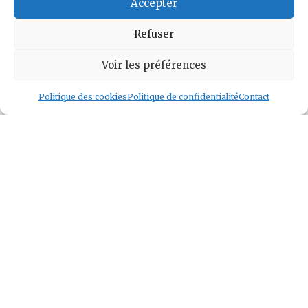
Accepter
Voir l auteur
»
Refuser
Voir les préférences
Politique des cookies
Politique de confidentialité
Contact
Geek and Chill
Jeux Vidéo
Tech
Tabletop
Livres