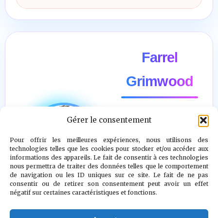
Farrel
Grimwood
Gérer le consentement
"Il n’y a pas
d’ennemi. Le
Pour offrir les meilleures expériences, nous utilisons des
technologies telles que les cookies pour stocker et/ou accéder aux
véritable combat
informations des appareils. Le fait de consentir à ces technologies
nous permettra de traiter des données telles que le comportement
est contre le
de navigation ou les ID uniques sur ce site. Le fait de ne pas
doute, la peur et
consentir ou de retirer son consentement peut avoir un effet
négatif sur certaines caractéristiques et fonctions.
le désespoir."