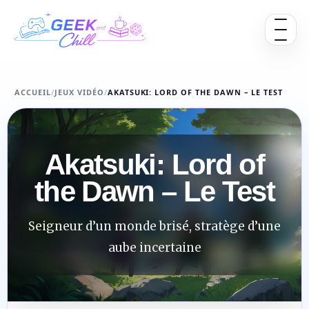
Aller au contenu
Ouvrir 
ACCUEIL
/
JEUX VIDÉO
/
AKATSUKI: LORD OF THE DAWN – LE TEST
Akatsuki: Lord of
the Dawn – Le Test
Seigneur d’un monde brisé, stratège d’une
aube incertaine