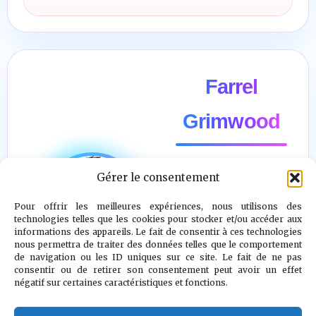
Farrel
Grimwood
Gérer le consentement
"Il n’y a pas
d’ennemi. Le
Pour offrir les meilleures expériences, nous utilisons des
technologies telles que les cookies pour stocker et/ou accéder aux
véritable combat
informations des appareils. Le fait de consentir à ces technologies
nous permettra de traiter des données telles que le comportement
est contre le
de navigation ou les ID uniques sur ce site. Le fait de ne pas
doute, la peur et
consentir ou de retirer son consentement peut avoir un effet
négatif sur certaines caractéristiques et fonctions.
le désespoir."