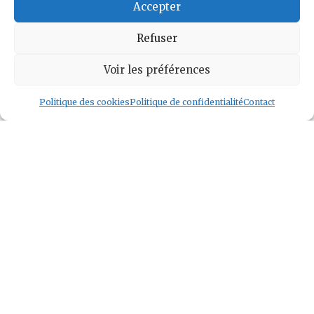
Accepter
Voir l auteur
»
Refuser
Voir les préférences
Politique des cookies
Politique de confidentialité
Contact
Geek and Chill
Jeux Vidéo
Tech
Tabletop
Livres