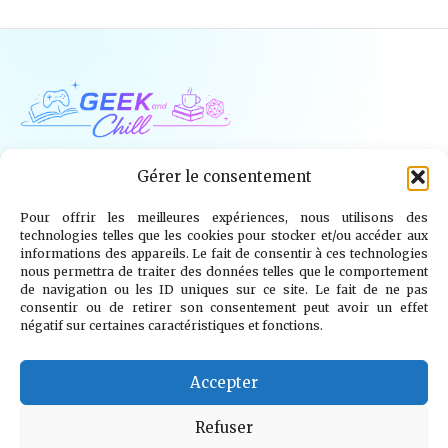
Geek and Chill
Gérer le consentement
Pour offrir les meilleures expériences, nous utilisons des
Jeux Vidéo
Tech
Tabletop
Livres
technologies telles que les cookies pour stocker et/ou accéder aux
informations des appareils. Le fait de consentir à ces technologies
Mangas / BD
TV
Goodies
Kids
nous permettra de traiter des données telles que le comportement
de navigation ou les ID uniques sur ce site. Le fait de ne pas
consentir ou de retirer son consentement peut avoir un effet
Wargames
négatif sur certaines caractéristiques et fonctions.
© 2026 Geek and Chill
info@geekandchill.com
Accepter
Refuser