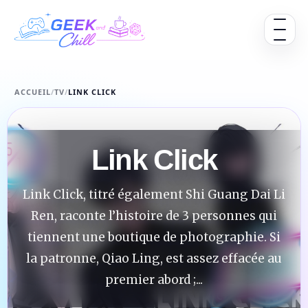
Aller au contenu
Ouvrir 
ACCUEIL
/
TV
/
LINK CLICK
Link Click
Link Click, titré également Shi Guang Dai Li
Ren, raconte l’histoire de 3 personnes qui
tiennent une boutique de photographie. Si
la patronne, Qiao Ling, est assez effacée au
premier abord ;...