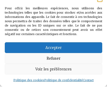
mais surtout dans
Pour offrir les meilleures expériences, nous utilisons des
technologies telles que les cookies pour stocker et/ou accéder aux
ma plume.
informations des appareils. Le fait de consentir à ces technologies
nous permettra de traiter des données telles que le comportement
Passionnée de
de navigation ou les ID uniques sur ce site. Le fait de ne pas
lecture, de thé, de
consentir ou de retirer son consentement peut avoir un effet
négatif sur certaines caractéristiques et fonctions.
jeux...
Accepter
Voir l auteur
»
Refuser
Voir les préférences
Politique des cookies
Politique de confidentialité
Contact