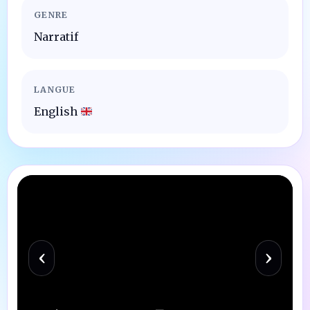
GENRE
Narratif
LANGUE
English
‹
›