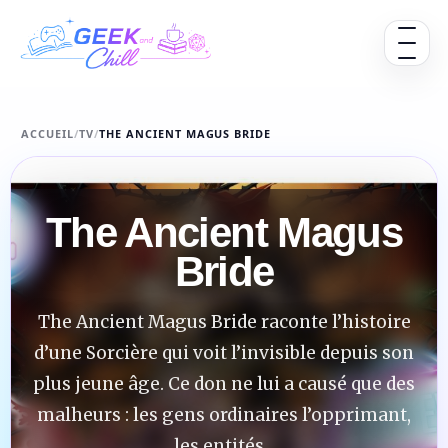
Aller au contenu
Ouvrir 
ACCUEIL
/
TV
/
THE ANCIENT MAGUS BRIDE
The Ancient Magus
Bride
The Ancient Magus Bride raconte l’histoire
d’une Sorcière qui voit l’invisible depuis son
plus jeune âge. Ce don ne lui a causé que des
malheurs : les gens ordinaires l’opprimant,
les entités...