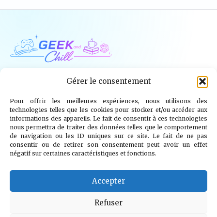
Geek and Chill
Gérer le consentement
Pour offrir les meilleures expériences, nous utilisons des
Jeux Vidéo
Tech
Tabletop
Livres
technologies telles que les cookies pour stocker et/ou accéder aux
informations des appareils. Le fait de consentir à ces technologies
Mangas / BD
TV
Goodies
Kids
nous permettra de traiter des données telles que le comportement
de navigation ou les ID uniques sur ce site. Le fait de ne pas
consentir ou de retirer son consentement peut avoir un effet
Wargames
négatif sur certaines caractéristiques et fonctions.
© 2026 Geek and Chill
info@geekandchill.com
Accepter
Refuser