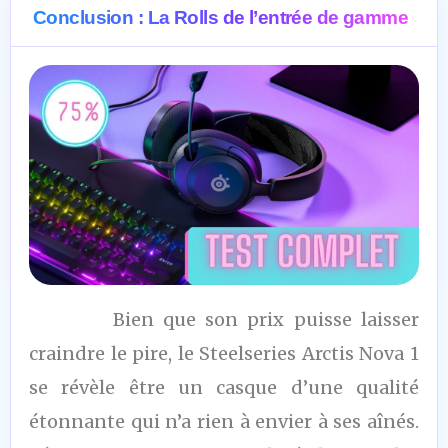
Conclusion : La Rolls de l’entrée de gamme
7,5
Bien que son prix puisse laisser
/10
craindre le pire, le Steelseries Arctis Nova 1
se révèle être un casque d’une qualité
étonnante qui n’a rien à envier à ses aînés.