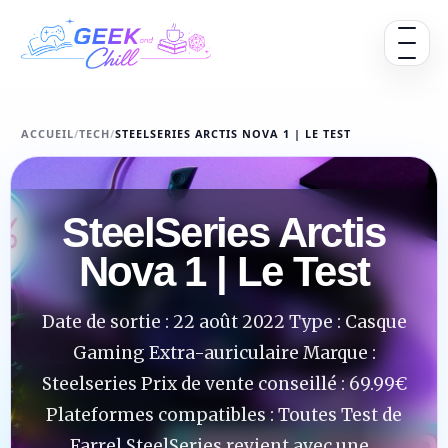
Aller au contenu
Ouvrir 
ACCUEIL
/
TECH
/
STEELSERIES ARCTIS NOVA 1 | LE TEST
SteelSeries Arctis
Nova 1 | Le Test
Date de sortie : 22 août 2022 Type : Casque
Gaming Extra-auriculaire Marque :
Steelseries Prix de vente conseillé : 69.99€
Plateformes compatibles : Toutes Test de
Farrel SteelSeries revient avec une...