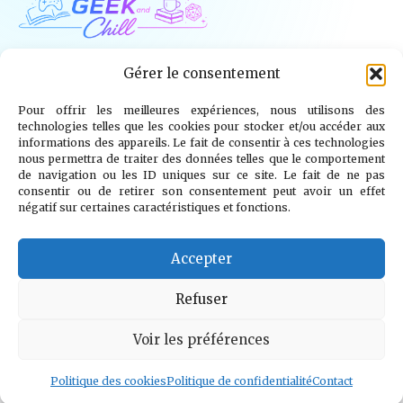
Geek and Chill
Gérer le consentement
Pour offrir les meilleures expériences, nous utilisons des
Jeux Vidéo
Tech
Tabletop
Livres
technologies telles que les cookies pour stocker et/ou accéder aux
informations des appareils. Le fait de consentir à ces technologies
Mangas / BD
TV
Goodies
Kids
nous permettra de traiter des données telles que le comportement
de navigation ou les ID uniques sur ce site. Le fait de ne pas
consentir ou de retirer son consentement peut avoir un effet
Wargames
négatif sur certaines caractéristiques et fonctions.
© 2026 Geek and Chill
info@geekandchill.com
Accepter
Refuser
Voir les préférences
Mentions légales
Confidentialité
Cookies
Contact
À propos
Politique des cookies
Politique de confidentialité
Contact