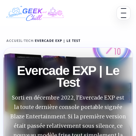
Aller au contenu
Ouvrir 
ACCUEIL
/
TECH
/
EVERCADE EXP | LE TEST
Evercade EXP | Le
Test
Sorti en décembre 2022, l'Evercade EXP est
la toute dernière console portable signée
Blaze Entertainment. Si la première version
était passée relativement sous silence, ce
nouveau modèle frise tout simplement la