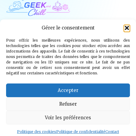
Geek and Chill
Gérer le consentement
Pour offrir les meilleures expériences, nous utilisons des
Jeux Vidéo
Tech
Tabletop
Livres
technologies telles que les cookies pour stocker et/ou accéder aux
informations des appareils. Le fait de consentir à ces technologies
Mangas / BD
TV
Goodies
Kids
nous permettra de traiter des données telles que le comportement
de navigation ou les ID uniques sur ce site. Le fait de ne pas
consentir ou de retirer son consentement peut avoir un effet
Wargames
négatif sur certaines caractéristiques et fonctions.
© 2026 Geek and Chill
info@geekandchill.com
Accepter
Refuser
Voir les préférences
Mentions légales
Confidentialité
Cookies
Contact
À propos
Politique des cookies
Politique de confidentialité
Contact