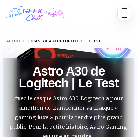
Aller au contenu
Ouvrir 
ACCUEIL
/
TECH
/
ASTRO A30 DE LOGITECH | LE TEST
Astro A30 de
Logitech | Le Test
Avec le casque Astro A30, Logitech a pour
ambition de transformer sa marque «
gaming luxe » pour la rendre plus grand
public. Pour la petite histoire, Astro Gaming
est une entreprise...