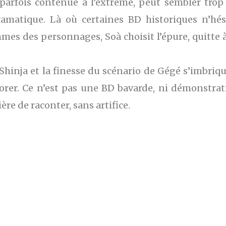
parfois contenue à l’extrême, peut sembler trop
ramatique. Là où certaines BD historiques n’hés
mmes des personnages, Soà choisit l’épure, quitte 
e Shinja et la finesse du scénario de Gégé s’imbr
rer. Ce n’est pas une BD bavarde, ni démonstrat
re de raconter, sans artifice.