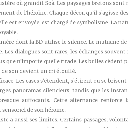
stère où grandit Soà. Les paysages bretons sont 
ement de l’héroïne. Chaque décor, qu’il s’agisse des
 elle est envoyée, est chargé de symbolisme. La na
oyable.
manière dont la BD utilise le silence. Le mutisme d
. Les dialogues sont rares, les échanges souvent r
us que n’importe quelle tirade. Les bulles cèdent pa
e de son devient un cri étouffé.
cace. Les cases s’étendent, s’étirent ou se brisent
rges panoramas silencieux, tandis que les instan
presque suffocants. Cette alternance renforce l
 sensoriel de son héroïne.
e a aussi ses limites. Certains passages, volont