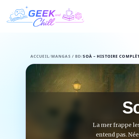
Aller au contenu
ACCUEIL
/
MANGAS / BD
/
SOÀ – HISTOIRE COMPLÈ
So
La mer frappe les
entend pas. Née 