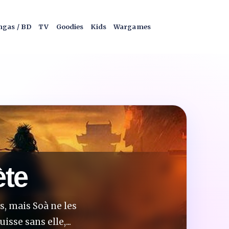
gas / BD
TV
Goodies
Kids
Wargames
ète
s, mais Soà ne les
sse sans elle,...