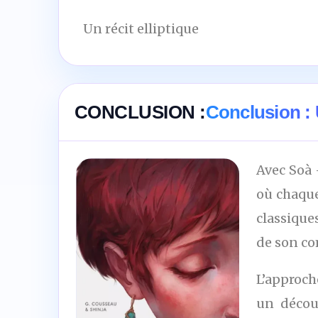
Un récit elliptique
CONCLUSION :
Conclusion :
Avec Soà 
où chaque
classique
de son co
L’approch
un décou