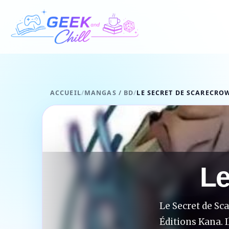
Aller au contenu
ACCUEIL
/
MANGAS / BD
/
LE SECRET DE SCARECRO
Le
Le Secret de Sc
Éditions Kana. I