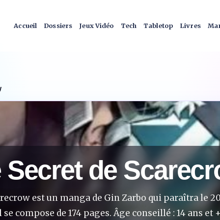
Accueil
Dossiers
Jeux Vidéo
Tech
Tabletop
Livres
Man
W
 Secret de Scarec
arecrow est un manga de Gin Zarbo qui paraîtra le 
l se compose de 174 pages. Âge conseillé : 14 ans et +.