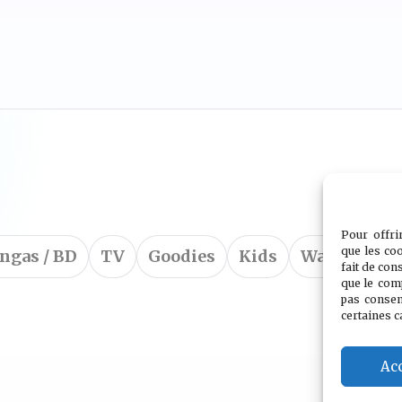
Pour offri
que les co
ngas / BD
TV
Goodies
Kids
Wargames
fait de con
que le com
pas consen
certaines c
Ac