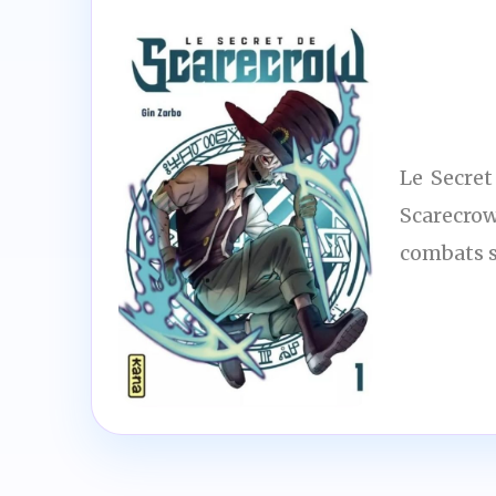
Le Secret
Scarecro
combats sa
8