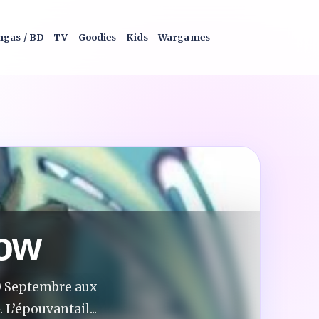
gas / BD
TV
Goodies
Kids
Wargames
row
20 Septembre aux
 L’épouvantail...