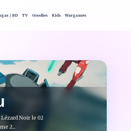
gas / BD
TV
Goodies
Kids
Wargames
u
Lézard Noir le 02
me 2...