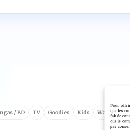
Pour offri
que les co
ngas / BD
TV
Goodies
Kids
Wargames
fait de con
que le com
pas consen