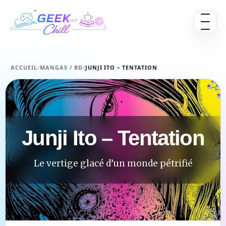
Aller au contenu
Ouvrir 
ACCUEIL
/
MANGAS / BD
/
JUNJI ITO – TENTATION
Junji Ito – Tentation
Le vertige glacé d’un monde pétrifié