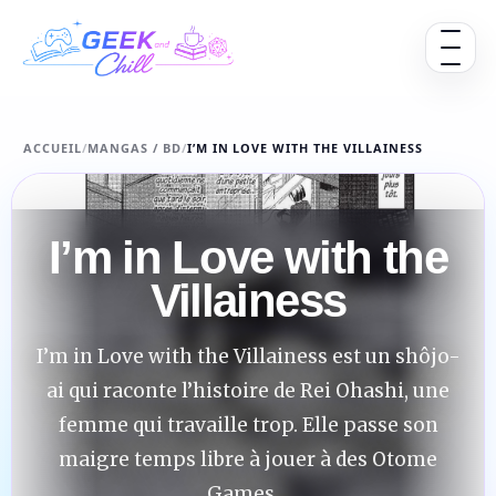
Aller au contenu
Ouvrir 
ACCUEIL
/
MANGAS / BD
/
I’M IN LOVE WITH THE VILLAINESS
I’m in Love with the
Villainess
I’m in Love with the Villainess est un shôjo-
ai qui raconte l’histoire de Rei Ohashi, une
femme qui travaille trop. Elle passe son
maigre temps libre à jouer à des Otome
Games....