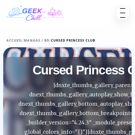
Aller au contenu
Ouvrir 
ACCUEIL
/
MANGAS / BD
/
CURSED PRINCESS CLUB
Cursed Princess 
[dnxte_thumbs_gallery_parent
dnext_thumbs_gallery_autoplay_show_hi
dnext_thumbs_gallery_bottom_autoplay_sho
dnext_thumbs_gallery_bottom_breakpoints
_builder_version="4.24.3" _module_preset
global_colors_info="{}"][dnxte_thumbs_gal