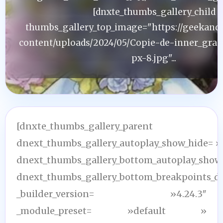
[dnxte_thumbs_gallery_child
thumbs_gallery_top_image="https://geekand
content/uploads/2024/05/Copie-de-inner_gran
px-8.jpg"...
[dnxte_thumbs_gallery_parent
dnext_thumbs_gallery_autoplay_show_hide= »o
dnext_thumbs_gallery_bottom_autoplay_show_
dnext_thumbs_gallery_bottom_breakpoints_d
_builder_version= »4.24.3″
_module_preset= »default »